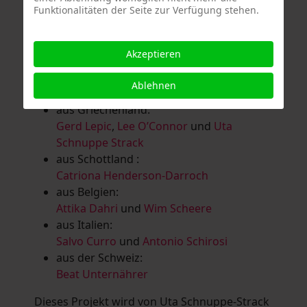
Funktionalitäten der Seite zur Verfügung stehen.
Salomé Herbst
,
Andrea Jungnitsch
,
Bernhard Kölbl
,
Marcel Krüßmann
,
Inga
Lanzl
,
Heidrun MalComes
,
Christa Mayer-
Akzeptieren
Brandl
,
Guntram Prochaska
,
Steve
Schaub
,
Vera Schaub,
Birgit Schweimler &
Ablehnen
Serge Devadder
und
Rolf Thärichen
aus Griechenland:
Gerd Lepic
,
Lee O’Connor
und
Uta
Schnuppe Strack
aus Schottland :
Catriona Henderson-Darroch
aus Belgien:
Attika Dahri
und
Wim Scheere
aus Italien:
Salvo Curro
und
Antonio Schirosi
aus der Schweiz:
Beat Unternährer
Dieses Projekt wird von Uta Schnuppe-Strack