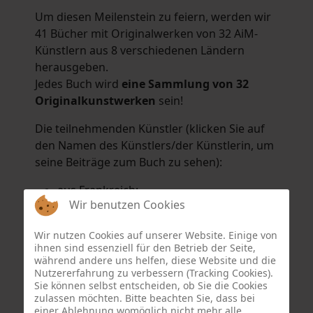
Um diesen Meilenstein zu feiern, werden wir
41 Bücher mit Originalwerken von 32 AiM-
Künstlern aus 8 verschiedenen Ländern
herausgeben.
Jedes Buch wird
eine Sammlung von 32
Originalkunstwerken
sein!
Die teilnehmenden Künstler (klicken Sie auf
den Namen des Künstlers/der Künstlerin, um
seine Beiträge zum Buch zu sehen):
aus Frankreich:
Wir benutzen Cookies
Hélène Argo
,
Didier Bonnot
,
Michel Di
Maggio
,
Joëlle Kuhne
,
Anne Sargeant
und
Wir nutzen Cookies auf unserer Website. Einige von
Eric Schaftlein
.
ihnen sind essenziell für den Betrieb der Seite,
aus den Niederlanden:
während andere uns helfen, diese Website und die
Nutzererfahrung zu verbessern (Tracking Cookies).
Dorrety Brookhuis
,
Natalia Dik
,
Elise
Sie können selbst entscheiden, ob Sie die Cookies
Eekhout
und
Henny Schaapman
zulassen möchten. Bitte beachten Sie, dass bei
aus Deutschland:
einer Ablehnung womöglich nicht mehr alle