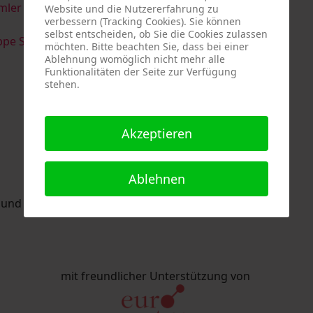
imler & Serge Devadder
und
Rolf Thärichen
Website und die Nutzererfahrung zu
verbessern (Tracking Cookies). Sie können
selbst entscheiden, ob Sie die Cookies zulassen
pe Strack
möchten. Bitte beachten Sie, dass bei einer
Ablehnung womöglich nicht mehr alle
Funktionalitäten der Seite zur Verfügung
stehen.
Akzeptieren
Ablehnen
nd Eric Schaftlein organisiert.
mit freundlicher Unterstützung von