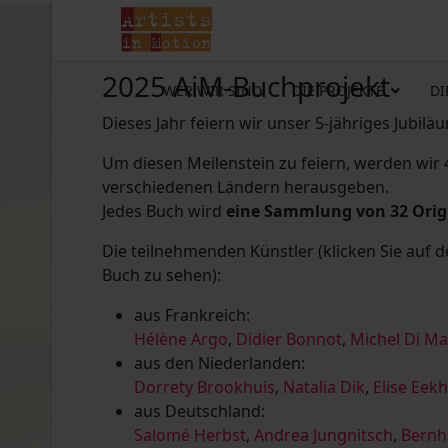
2025 AiM-Buchprojekt
WER WIR SIND
DIE PROJEKTE
DI
Dieses Jahr feiern wir unser 5-jähriges Jubilä
Um diesen Meilenstein zu feiern, werden wir
verschiedenen Ländern herausgeben.
Jedes Buch wird
eine Sammlung von 32 Ori
Die teilnehmenden Künstler (klicken Sie auf 
Buch zu sehen):
aus Frankreich:
Hélène Argo
,
Didier Bonnot
,
Michel Di M
aus den Niederlanden:
Dorrety Brookhuis
,
Natalia Dik
,
Elise Eek
aus Deutschland:
Salomé Herbst
,
Andrea Jungnitsch
,
Bernh