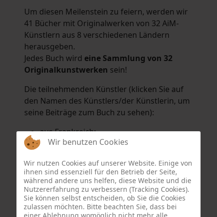
Um diesen Meilenstein zu feiern, werden wir
41 Bücher mit Originalwerken von 32 AiM-
Künstlern aus 8 verschiedenen Ländern
herausgeben.
Jedes Buch wird
eine Sammlung von 32
Originalkunstwerken
sein!
Die teilnehmenden Künstler (klicken Sie auf
den Namen des Künstlers/der Künstlerin, um
seine Beiträge zum Buch zu sehen):
aus Frankreich:
Wir benutzen Cookies
Hélène Argo
,
Didier Bonnot
,
Michel Di
Maggio
,
Joëlle Kuhne
,
Anne Sargeant
und
Wir nutzen Cookies auf unserer Website. Einige von
Eric Schaftlein
.
ihnen sind essenziell für den Betrieb der Seite,
aus den Niederlanden:
während andere uns helfen, diese Website und die
Nutzererfahrung zu verbessern (Tracking Cookies).
Dorrety Brookhuis
,
Natalia Dik
,
Elise
Sie können selbst entscheiden, ob Sie die Cookies
Eekhout
und
Henny Schaapman
zulassen möchten. Bitte beachten Sie, dass bei
aus Deutschland:
einer Ablehnung womöglich nicht mehr alle