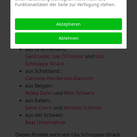
Funktionalitäten der Seite zur Verfügung stehen.
Salomé Herbst
,
Andrea Jungnitsch
,
Bernhard Kölbl
,
Marcel Krüßmann
,
Inga
Lanzl
,
Heidrun MalComes
,
Christa Mayer-
Akzeptieren
Brandl
,
Guntram Prochaska
,
Steve
Schaub
,
Vera Schaub,
Birgit Schweimler &
Ablehnen
Serge Devadder
und
Rolf Thärichen
aus Griechenland:
Gerd Lepic
,
Lee O’Connor
und
Uta
Schnuppe Strack
aus Schottland :
Catriona Henderson-Darroch
aus Belgien:
Attika Dahri
und
Wim Scheere
aus Italien:
Salvo Curro
und
Antonio Schirosi
aus der Schweiz:
Beat Unternährer
Dieses Projekt wird von Uta Schnuppe-Strack