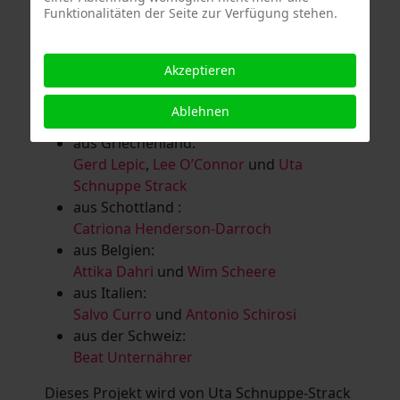
Funktionalitäten der Seite zur Verfügung stehen.
Salomé Herbst
,
Andrea Jungnitsch
,
Bernhard Kölbl
,
Marcel Krüßmann
,
Inga
Lanzl
,
Heidrun MalComes
,
Christa Mayer-
Akzeptieren
Brandl
,
Guntram Prochaska
,
Steve
Schaub
,
Vera Schaub,
Birgit Schweimler &
Ablehnen
Serge Devadder
und
Rolf Thärichen
aus Griechenland:
Gerd Lepic
,
Lee O’Connor
und
Uta
Schnuppe Strack
aus Schottland :
Catriona Henderson-Darroch
aus Belgien:
Attika Dahri
und
Wim Scheere
aus Italien:
Salvo Curro
und
Antonio Schirosi
aus der Schweiz:
Beat Unternährer
Dieses Projekt wird von Uta Schnuppe-Strack