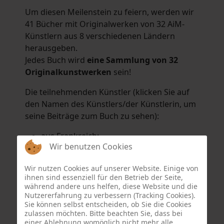
Um diesen Meilenstein zu feiern, werden wir
41 Bücher mit Originalwerken von 32 AiM-
Künstlern aus 8 verschiedenen Ländern
herausgeben.
Jedes Buch wird
eine Sammlung von 32
Originalkunstwerken
sein!
Die teilnehmenden Künstler (klicken Sie auf
den Namen des Künstlers/der Künstlerin, um
seine Beiträge zum Buch zu sehen):
aus Frankreich:
Wir benutzen Cookies
Hélène Argo
,
Didier Bonnot
,
Michel Di
Maggio
,
Joëlle Kuhne
,
Anne Sargeant
und
Wir nutzen Cookies auf unserer Website. Einige von
Eric Schaftlein
.
ihnen sind essenziell für den Betrieb der Seite,
aus den Niederlanden:
während andere uns helfen, diese Website und die
Nutzererfahrung zu verbessern (Tracking Cookies).
Dorrety Brookhuis
,
Natalia Dik
,
Elise
Sie können selbst entscheiden, ob Sie die Cookies
Eekhout
und
Henny Schaapman
zulassen möchten. Bitte beachten Sie, dass bei
aus Deutschland:
einer Ablehnung womöglich nicht mehr alle