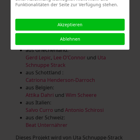
Funktionalitäten der Seite zur Verfügung stehen.
Salomé Herbst
,
Andrea Jungnitsch
,
Bernhard Kölbl
,
Marcel Krüßmann
,
Inga
Lanzl
,
Heidrun MalComes
,
Christa Mayer-
Akzeptieren
Brandl
,
Guntram Prochaska
,
Steve
Schaub
,
Vera Schaub,
Birgit Schweimler &
Ablehnen
Serge Devadder
und
Rolf Thärichen
aus Griechenland:
Gerd Lepic
,
Lee O’Connor
und
Uta
Schnuppe Strack
aus Schottland :
Catriona Henderson-Darroch
aus Belgien:
Attika Dahri
und
Wim Scheere
aus Italien:
Salvo Curro
und
Antonio Schirosi
aus der Schweiz:
Beat Unternährer
Dieses Projekt wird von Uta Schnuppe-Strack