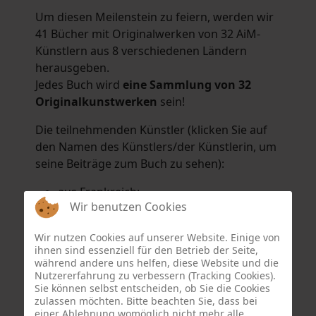
Um diesen Meilenstein zu feiern, werden wir
41 Bücher mit Originalwerken von 32 AiM-
Künstlern aus 8 verschiedenen Ländern
herausgeben.
Jedes Buch wird
eine Sammlung von 32
Originalkunstwerken
sein!
Die teilnehmenden Künstler (klicken Sie auf
den Namen des Künstlers/der Künstlerin, um
seine Beiträge zum Buch zu sehen):
aus Frankreich:
Wir benutzen Cookies
Hélène Argo
,
Didier Bonnot
,
Michel Di
Maggio
,
Joëlle Kuhne
,
Anne Sargeant
und
Wir nutzen Cookies auf unserer Website. Einige von
Eric Schaftlein
.
ihnen sind essenziell für den Betrieb der Seite,
aus den Niederlanden:
während andere uns helfen, diese Website und die
Nutzererfahrung zu verbessern (Tracking Cookies).
Dorrety Brookhuis
,
Natalia Dik
,
Elise
Sie können selbst entscheiden, ob Sie die Cookies
Eekhout
und
Henny Schaapman
zulassen möchten. Bitte beachten Sie, dass bei
aus Deutschland:
einer Ablehnung womöglich nicht mehr alle