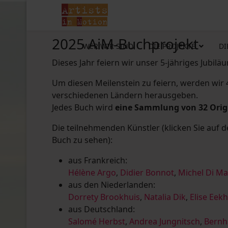
2025 AiM-Buchprojekt
WER WIR SIND
DIE PROJEKTE
DI
Dieses Jahr feiern wir unser 5-jähriges Jubilä
Um diesen Meilenstein zu feiern, werden wir
verschiedenen Ländern herausgeben.
Jedes Buch wird
eine Sammlung von 32 Ori
Die teilnehmenden Künstler (klicken Sie auf 
Buch zu sehen):
aus Frankreich:
Hélène Argo
,
Didier Bonnot
,
Michel Di M
aus den Niederlanden:
Dorrety Brookhuis
,
Natalia Dik
,
Elise Eek
aus Deutschland:
Salomé Herbst
,
Andrea Jungnitsch
,
Bernh