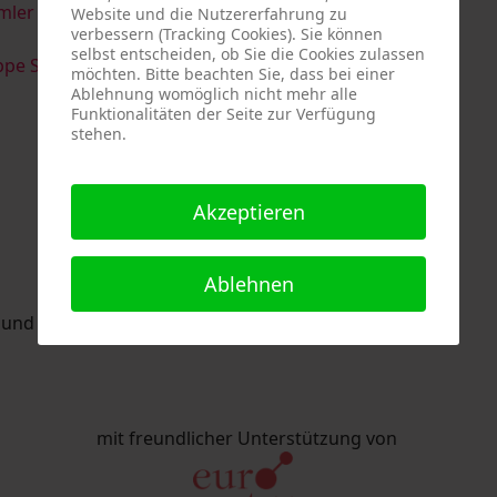
imler & Serge Devadder
und
Rolf Thärichen
Website und die Nutzererfahrung zu
verbessern (Tracking Cookies). Sie können
selbst entscheiden, ob Sie die Cookies zulassen
pe Strack
möchten. Bitte beachten Sie, dass bei einer
Ablehnung womöglich nicht mehr alle
Funktionalitäten der Seite zur Verfügung
stehen.
Akzeptieren
Ablehnen
nd Eric Schaftlein organisiert.
mit freundlicher Unterstützung von