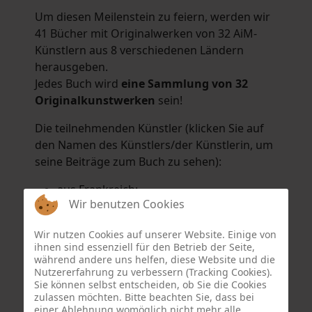
Um diesen Meilenstein zu feiern, werden wir
41 Bücher mit Originalwerken von 32 AiM-
Künstlern aus 8 verschiedenen Ländern
herausgeben.
Jedes Buch wird
eine Sammlung von 32
Originalkunstwerken
sein!
Die teilnehmenden Künstler (klicken Sie auf
den Namen des Künstlers/der Künstlerin, um
seine Beiträge zum Buch zu sehen):
aus Frankreich:
Wir benutzen Cookies
Hélène Argo
,
Didier Bonnot
,
Michel Di
Maggio
,
Joëlle Kuhne
,
Anne Sargeant
und
Wir nutzen Cookies auf unserer Website. Einige von
Eric Schaftlein
.
ihnen sind essenziell für den Betrieb der Seite,
aus den Niederlanden:
während andere uns helfen, diese Website und die
Nutzererfahrung zu verbessern (Tracking Cookies).
Dorrety Brookhuis
,
Natalia Dik
,
Elise
Sie können selbst entscheiden, ob Sie die Cookies
Eekhout
und
Henny Schaapman
zulassen möchten. Bitte beachten Sie, dass bei
aus Deutschland:
einer Ablehnung womöglich nicht mehr alle