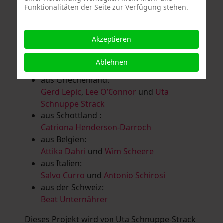
Funktionalitäten der Seite zur Verfügung stehen.
Salomé Herbst
,
Andrea Jungnitsch
,
Bernhard Kölbl
,
Marcel Krüßmann
,
Inga
Lanzl
,
Heidrun MalComes
,
Christa Mayer-
Akzeptieren
Brandl
,
Guntram Prochaska
,
Steve
Schaub
,
Vera Schaub,
Birgit Schweimler &
Ablehnen
Serge Devadder
und
Rolf Thärichen
aus Griechenland:
Gerd Lepic
,
Lee O’Connor
und
Uta
Schnuppe Strack
aus Schottland :
Catriona Henderson-Darroch
aus Belgien:
Attika Dahri
und
Wim Scheere
aus Italien:
Salvo Curro
und
Antonio Schirosi
aus der Schweiz:
Beat Unternährer
Dieses Projekt wird von Uta Schnuppe-Strack