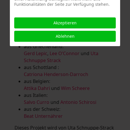
Funktionalitäten der Seite zur Verfügung stehen.
Salomé Herbst
,
Andrea Jungnitsch
,
Bernhard Kölbl
,
Marcel Krüßmann
,
Inga
Lanzl
,
Heidrun MalComes
,
Christa Mayer-
Akzeptieren
Brandl
,
Guntram Prochaska
,
Steve
Schaub
,
Vera Schaub,
Birgit Schweimler &
Ablehnen
Serge Devadder
und
Rolf Thärichen
aus Griechenland:
Gerd Lepic
,
Lee O’Connor
und
Uta
Schnuppe Strack
aus Schottland :
Catriona Henderson-Darroch
aus Belgien:
Attika Dahri
und
Wim Scheere
aus Italien:
Salvo Curro
und
Antonio Schirosi
aus der Schweiz:
Beat Unternährer
Dieses Projekt wird von Uta Schnuppe-Strack