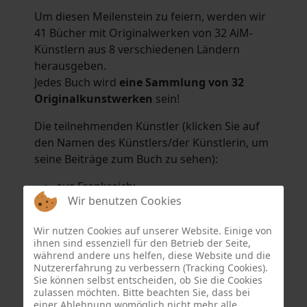
Um diesen Meilenstein zu feiern, werden wir
41 Bücher mit Originalwerken von 32 AiM-
Künstlern aus 8 verschiedenen Ländern
herausgeben.
Jedes Buch wird
eine Sammlung von 32
Originalkunstwerken
sein!
Die teilnehmenden Künstler (klicken Sie auf
den Namen des Künstlers/der Künstlerin, um
seine Beiträge zum Buch zu sehen):
aus Frankreich:
Wir benutzen Cookies
Hélène Argo
,
Didier Bonnot
,
Michel Di
Maggio
,
Joëlle Kuhne
,
Anne Sargeant
und
Wir nutzen Cookies auf unserer Website. Einige von
Eric Schaftlein
.
ihnen sind essenziell für den Betrieb der Seite,
aus den Niederlanden:
während andere uns helfen, diese Website und die
Nutzererfahrung zu verbessern (Tracking Cookies).
Dorrety Brookhuis
,
Natalia Dik
,
Elise
Sie können selbst entscheiden, ob Sie die Cookies
Eekhout
und
Henny Schaapman
zulassen möchten. Bitte beachten Sie, dass bei
aus Deutschland:
einer Ablehnung womöglich nicht mehr alle