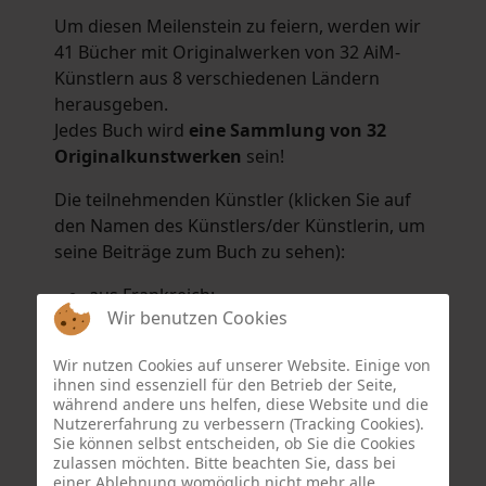
Um diesen Meilenstein zu feiern, werden wir
41 Bücher mit Originalwerken von 32 AiM-
Künstlern aus 8 verschiedenen Ländern
herausgeben.
Jedes Buch wird
eine Sammlung von 32
Originalkunstwerken
sein!
Die teilnehmenden Künstler (klicken Sie auf
den Namen des Künstlers/der Künstlerin, um
seine Beiträge zum Buch zu sehen):
aus Frankreich:
Wir benutzen Cookies
Hélène Argo
,
Didier Bonnot
,
Michel Di
Maggio
,
Joëlle Kuhne
,
Anne Sargeant
und
Wir nutzen Cookies auf unserer Website. Einige von
Eric Schaftlein
.
ihnen sind essenziell für den Betrieb der Seite,
aus den Niederlanden:
während andere uns helfen, diese Website und die
Nutzererfahrung zu verbessern (Tracking Cookies).
Dorrety Brookhuis
,
Natalia Dik
,
Elise
Sie können selbst entscheiden, ob Sie die Cookies
Eekhout
und
Henny Schaapman
zulassen möchten. Bitte beachten Sie, dass bei
aus Deutschland:
einer Ablehnung womöglich nicht mehr alle