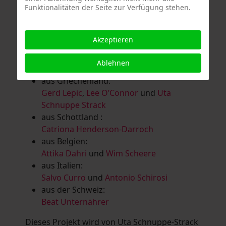
Funktionalitäten der Seite zur Verfügung stehen.
Salomé Herbst
,
Andrea Jungnitsch
,
Bernhard Kölbl
,
Marcel Krüßmann
,
Inga
Lanzl
,
Heidrun MalComes
,
Christa Mayer-
Akzeptieren
Brandl
,
Guntram Prochaska
,
Steve
Schaub
,
Vera Schaub,
Birgit Schweimler &
Ablehnen
Serge Devadder
und
Rolf Thärichen
aus Griechenland:
Gerd Lepic
,
Lee O’Connor
und
Uta
Schnuppe Strack
aus Schottland :
Catriona Henderson-Darroch
aus Belgien:
Attika Dahri
und
Wim Scheere
aus Italien:
Salvo Curro
und
Antonio Schirosi
aus der Schweiz:
Beat Unternährer
Dieses Projekt wird von Uta Schnuppe-Strack