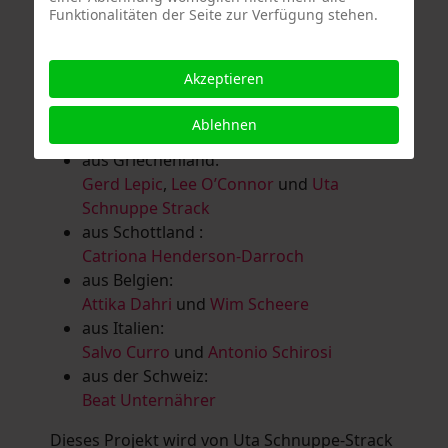
Funktionalitäten der Seite zur Verfügung stehen.
Salomé Herbst
,
Andrea Jungnitsch
,
Bernhard Kölbl
,
Marcel Krüßmann
,
Inga
Lanzl
,
Heidrun MalComes
,
Christa Mayer-
Akzeptieren
Brandl
,
Guntram Prochaska
,
Steve
Schaub
,
Vera Schaub,
Birgit Schweimler &
Ablehnen
Serge Devadder
und
Rolf Thärichen
aus Griechenland:
Gerd Lepic
,
Lee O’Connor
und
Uta
Schnuppe Strack
aus Schottland :
Catriona Henderson-Darroch
aus Belgien:
Attika Dahri
und
Wim Scheere
aus Italien:
Salvo Curro
und
Antonio Schirosi
aus der Schweiz:
Beat Unternährer
Dieses Projekt wird von Uta Schnuppe-Strack