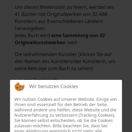
Um diesen Meilenstein zu feiern, werden wir
41 Bücher mit Originalwerken von 32 AiM-
Künstlern aus 8 verschiedenen Ländern
herausgeben.
Jedes Buch wird
eine Sammlung von 32
Originalkunstwerken
sein!
Die teilnehmenden Künstler (klicken Sie auf
den Namen des Künstlers/der Künstlerin, um
seine Beiträge zum Buch zu sehen):
aus Frankreich:
Wir benutzen Cookies
Hélène Argo
,
Didier Bonnot
,
Michel Di
Maggio
,
Joëlle Kuhne
,
Anne Sargeant
und
Wir nutzen Cookies auf unserer Website. Einige von
Eric Schaftlein
.
ihnen sind essenziell für den Betrieb der Seite,
aus den Niederlanden:
während andere uns helfen, diese Website und die
Nutzererfahrung zu verbessern (Tracking Cookies).
Dorrety Brookhuis
,
Natalia Dik
,
Elise
Sie können selbst entscheiden, ob Sie die Cookies
Eekhout
und
Henny Schaapman
zulassen möchten. Bitte beachten Sie, dass bei
aus Deutschland:
einer Ablehnung womöglich nicht mehr alle