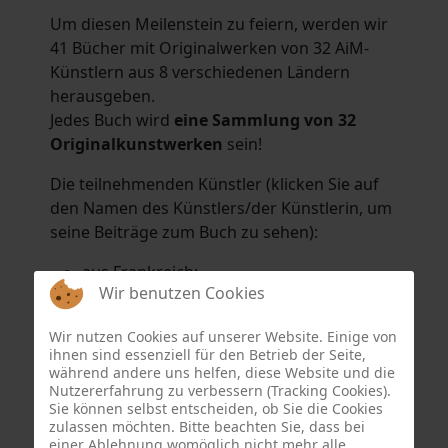
Um diesen Meilenstein zu feiern, werden wir
41 Bücher mit Originalwerken von 32 AiM-
Künstlern aus 8 verschiedenen Ländern
herausgeben.
Jedes Buch wird
eine Sammlung von 32
Originalkunstwerken
sein!
Die teilnehmenden Künstler (klicken Sie auf
den Namen des Künstlers/der Künstlerin, um
seine Beiträge zum Buch zu sehen):
aus Frankreich:
Wir benutzen Cookies
Hélène Argo
,
Didier Bonnot
,
Michel Di
Maggio
,
Joëlle Kuhne
,
Anne Sargeant
und
Wir nutzen Cookies auf unserer Website. Einige von
Eric Schaftlein
.
ihnen sind essenziell für den Betrieb der Seite,
aus den Niederlanden:
während andere uns helfen, diese Website und die
Nutzererfahrung zu verbessern (Tracking Cookies).
Dorrety Brookhuis
,
Natalia Dik
,
Elise
Sie können selbst entscheiden, ob Sie die Cookies
Eekhout
und
Henny Schaapman
zulassen möchten. Bitte beachten Sie, dass bei
aus Deutschland:
einer Ablehnung womöglich nicht mehr alle