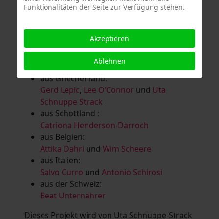
Funktionalitäten der Seite zur Verfügung stehen.
Salomé Herbst
,
Andrea Jungnitsch
,
Bernhard Kölbl
,
Marcel Krüßmann
,
Inga
Lanzl
,
Heidrun MalComes
,
Christa Mayer-
Akzeptieren
Brandl
,
Guntram Prochaska
,
Steve
Schaub
,
Vera Schaub,
Birgit Schweimler &
Ablehnen
Serge Devadder
und
Rolf Thärichen
aus Griechenland:
Gerd Lepic
,
Lee O’Connor
und
Uta
Schnuppe Strack
aus Schottland :
Catriona Henderson-Darroch
aus Belgien:
Attika Dahri
und
Wim Scheere
aus Italien:
Salvo Curro
und
Antonio Schirosi
aus der Schweiz:
Beat Unternährer
Dieses Projekt wird von Uta Schnuppe-Strack