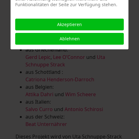
Funktionalitäten der Seite zur Verfügung stehen.
Salomé Herbst
,
Andrea Jungnitsch
,
Bernhard Kölbl
,
Marcel Krüßmann
,
Inga
Lanzl
,
Heidrun MalComes
,
Christa Mayer-
Akzeptieren
Brandl
,
Guntram Prochaska
,
Steve
Schaub
,
Vera Schaub,
Birgit Schweimler &
Ablehnen
Serge Devadder
und
Rolf Thärichen
aus Griechenland:
Gerd Lepic
,
Lee O’Connor
und
Uta
Schnuppe Strack
aus Schottland :
Catriona Henderson-Darroch
aus Belgien:
Attika Dahri
und
Wim Scheere
aus Italien:
Salvo Curro
und
Antonio Schirosi
aus der Schweiz:
Beat Unternährer
Dieses Projekt wird von Uta Schnuppe-Strack