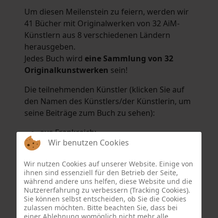
Um diesen Meilenstein zu feiern, werden wir
41 Bücher mit Originalwerken von 32 AiM-
Künstlern aus 8 verschiedenen Ländern
herausgeben.
Jedes Buch wird
eine Sammlung von 32
Originalkunstwerken
sein!
Die teilnehmenden Künstler (klicken Sie auf
den Namen des Künstlers/der Künstlerin, um
seine Beiträge zum Buch zu sehen):
aus Frankreich:
Wir benutzen Cookies
Hélène Argo
,
Didier Bonnot
,
Michel Di
Maggio
,
Joëlle Kuhne
,
Anne Sargeant
und
Wir nutzen Cookies auf unserer Website. Einige von
Eric Schaftlein
.
ihnen sind essenziell für den Betrieb der Seite,
aus den Niederlanden:
während andere uns helfen, diese Website und die
Nutzererfahrung zu verbessern (Tracking Cookies).
Dorrety Brookhuis
,
Natalia Dik
,
Elise
Sie können selbst entscheiden, ob Sie die Cookies
Eekhout
und
Henny Schaapman
zulassen möchten. Bitte beachten Sie, dass bei
aus Deutschland:
einer Ablehnung womöglich nicht mehr alle