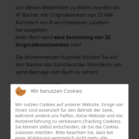
Um diesen Meilenstein zu feiern, werden wir
41 Bücher mit Originalwerken von 32 AiM-
Künstlern aus 8 verschiedenen Ländern
herausgeben.
Jedes Buch wird
eine Sammlung von 32
Originalkunstwerken
sein!
Die teilnehmenden Künstler (klicken Sie auf
den Namen des Künstlers/der Künstlerin, um
seine Beiträge zum Buch zu sehen):
aus Frankreich:
Wir benutzen Cookies
Hélène Argo
,
Didier Bonnot
,
Michel Di
Maggio
,
Joëlle Kuhne
,
Anne Sargeant
und
Wir nutzen Cookies auf unserer Website. Einige von
Eric Schaftlein
.
ihnen sind essenziell für den Betrieb der Seite,
aus den Niederlanden:
während andere uns helfen, diese Website und die
Nutzererfahrung zu verbessern (Tracking Cookies).
Dorrety Brookhuis
,
Natalia Dik
,
Elise
Sie können selbst entscheiden, ob Sie die Cookies
Eekhout
und
Henny Schaapman
zulassen möchten. Bitte beachten Sie, dass bei
aus Deutschland:
einer Ablehnung womöglich nicht mehr alle