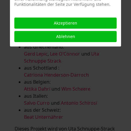
Funktionalitäten der Seite zur Verfügung stehen.
Salomé Herbst
,
Andrea Jungnitsch
,
Bernhard Kölbl
,
Marcel Krüßmann
,
Inga
Lanzl
,
Heidrun MalComes
,
Christa Mayer-
Akzeptieren
Brandl
,
Guntram Prochaska
,
Steve
Schaub
,
Vera Schaub,
Birgit Schweimler &
Ablehnen
Serge Devadder
und
Rolf Thärichen
aus Griechenland:
Gerd Lepic
,
Lee O’Connor
und
Uta
Schnuppe Strack
aus Schottland :
Catriona Henderson-Darroch
aus Belgien:
Attika Dahri
und
Wim Scheere
aus Italien:
Salvo Curro
und
Antonio Schirosi
aus der Schweiz:
Beat Unternährer
Dieses Projekt wird von Uta Schnuppe-Strack