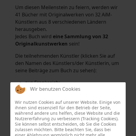
Um diesen Meilenstein zu feiern, werden wir
41 Bücher mit Originalwerken von 32 AiM-
Künstlern aus 8 verschiedenen Ländern
herausgeben.
Jedes Buch wird
eine Sammlung von 32
Originalkunstwerken
sein!
Die teilnehmenden Künstler (klicken Sie auf
den Namen des Künstlers/der Künstlerin, um
seine Beiträge zum Buch zu sehen):
aus Frankreich:
Wir benutzen Cookies
Hélène Argo
,
Didier Bonnot
,
Michel Di
Maggio
,
Joëlle Kuhne
,
Anne Sargeant
und
Wir nutzen Cookies auf unserer Website. Einige von
Eric Schaftlein
.
ihnen sind essenziell für den Betrieb der Seite,
aus den Niederlanden:
während andere uns helfen, diese Website und die
Nutzererfahrung zu verbessern (Tracking Cookies).
Dorrety Brookhuis
,
Natalia Dik
,
Elise
Sie können selbst entscheiden, ob Sie die Cookies
Eekhout
und
Henny Schaapman
zulassen möchten. Bitte beachten Sie, dass bei
aus Deutschland:
einer Ablehnung womöglich nicht mehr alle