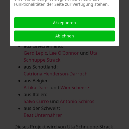
Funktionalitäten der Seite zur Verfügung stehen.
Salomé Herbst
,
Andrea Jungnitsch
,
Bernhard Kölbl
,
Marcel Krüßmann
,
Inga
Lanzl
,
Heidrun MalComes
,
Christa Mayer-
Akzeptieren
Brandl
,
Guntram Prochaska
,
Steve
Schaub
,
Vera Schaub,
Birgit Schweimler &
Ablehnen
Serge Devadder
und
Rolf Thärichen
aus Griechenland:
Gerd Lepic
,
Lee O’Connor
und
Uta
Schnuppe Strack
aus Schottland :
Catriona Henderson-Darroch
aus Belgien:
Attika Dahri
und
Wim Scheere
aus Italien:
Salvo Curro
und
Antonio Schirosi
aus der Schweiz:
Beat Unternährer
Dieses Projekt wird von Uta Schnuppe-Strack