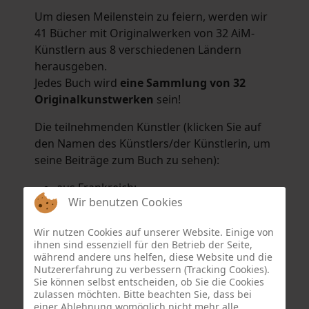
Um diesen Meilenstein zu feiern, werden wir
41 Bücher mit Originalwerken von 32 AiM-
Künstlern aus 8 verschiedenen Ländern
herausgeben.
Jedes Buch wird
eine Sammlung von 32
Originalkunstwerken
sein!
Die teilnehmenden Künstler (klicken Sie auf
den Namen des Künstlers/der Künstlerin, um
seine Beiträge zum Buch zu sehen):
aus Frankreich:
Wir benutzen Cookies
Hélène Argo
,
Didier Bonnot
,
Michel Di
Maggio
,
Joëlle Kuhne
,
Anne Sargeant
und
Wir nutzen Cookies auf unserer Website. Einige von
Eric Schaftlein
.
ihnen sind essenziell für den Betrieb der Seite,
aus den Niederlanden:
während andere uns helfen, diese Website und die
Nutzererfahrung zu verbessern (Tracking Cookies).
Dorrety Brookhuis
,
Natalia Dik
,
Elise
Sie können selbst entscheiden, ob Sie die Cookies
Eekhout
und
Henny Schaapman
zulassen möchten. Bitte beachten Sie, dass bei
aus Deutschland:
einer Ablehnung womöglich nicht mehr alle