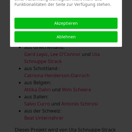
Funktionalitäten der Seite zur Verfügung stehen.
Salomé Herbst
,
Andrea Jungnitsch
,
Bernhard Kölbl
,
Marcel Krüßmann
,
Inga
Lanzl
,
Heidrun MalComes
,
Christa Mayer-
Akzeptieren
Brandl
,
Guntram Prochaska
,
Steve
Schaub
,
Vera Schaub,
Birgit Schweimler &
Ablehnen
Serge Devadder
und
Rolf Thärichen
aus Griechenland:
Gerd Lepic
,
Lee O’Connor
und
Uta
Schnuppe Strack
aus Schottland :
Catriona Henderson-Darroch
aus Belgien:
Attika Dahri
und
Wim Scheere
aus Italien:
Salvo Curro
und
Antonio Schirosi
aus der Schweiz:
Beat Unternährer
Dieses Projekt wird von Uta Schnuppe-Strack