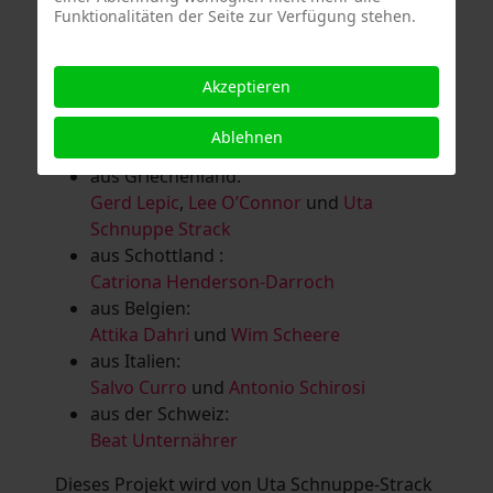
Funktionalitäten der Seite zur Verfügung stehen.
Salomé Herbst
,
Andrea Jungnitsch
,
Bernhard Kölbl
,
Marcel Krüßmann
,
Inga
Lanzl
,
Heidrun MalComes
,
Christa Mayer-
Akzeptieren
Brandl
,
Guntram Prochaska
,
Steve
Schaub
,
Vera Schaub,
Birgit Schweimler &
Ablehnen
Serge Devadder
und
Rolf Thärichen
aus Griechenland:
Gerd Lepic
,
Lee O’Connor
und
Uta
Schnuppe Strack
aus Schottland :
Catriona Henderson-Darroch
aus Belgien:
Attika Dahri
und
Wim Scheere
aus Italien:
Salvo Curro
und
Antonio Schirosi
aus der Schweiz:
Beat Unternährer
Dieses Projekt wird von Uta Schnuppe-Strack