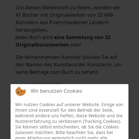
Um diesen Meilenstein zu feiern, werden wir
41 Bücher mit Originalwerken von 32 AiM-
Künstlern aus 8 verschiedenen Ländern
herausgeben.
Jedes Buch wird
eine Sammlung von 32
Originalkunstwerken
sein!
Die teilnehmenden Künstler (klicken Sie auf
den Namen des Künstlers/der Künstlerin, um
seine Beiträge zum Buch zu sehen):
aus Frankreich:
Wir benutzen Cookies
Hélène Argo
,
Didier Bonnot
,
Michel Di
Maggio
,
Joëlle Kuhne
,
Anne Sargeant
und
Wir nutzen Cookies auf unserer Website. Einige von
Eric Schaftlein
.
ihnen sind essenziell für den Betrieb der Seite,
aus den Niederlanden:
während andere uns helfen, diese Website und die
Nutzererfahrung zu verbessern (Tracking Cookies).
Dorrety Brookhuis
,
Natalia Dik
,
Elise
Sie können selbst entscheiden, ob Sie die Cookies
Eekhout
und
Henny Schaapman
zulassen möchten. Bitte beachten Sie, dass bei
aus Deutschland:
einer Ablehnung womöglich nicht mehr alle