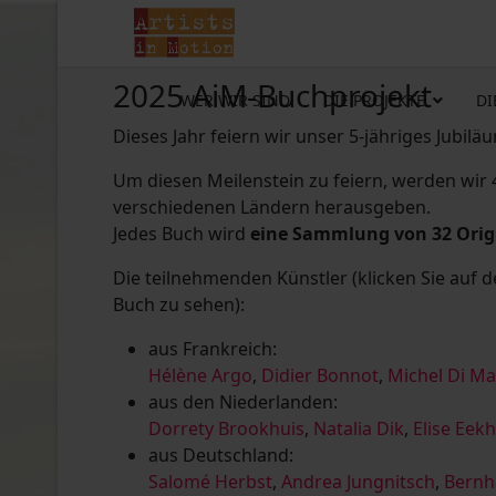
2025 AiM-Buchprojekt
WER WIR SIND
DIE PROJEKTE
DI
Dieses Jahr feiern wir unser 5-jähriges Jubilä
Um diesen Meilenstein zu feiern, werden wir
verschiedenen Ländern herausgeben.
Jedes Buch wird
eine Sammlung von 32 Ori
Die teilnehmenden Künstler (klicken Sie auf 
Buch zu sehen):
aus Frankreich:
Hélène Argo
,
Didier Bonnot
,
Michel Di M
aus den Niederlanden:
Dorrety Brookhuis
,
Natalia Dik
,
Elise Eek
aus Deutschland:
Salomé Herbst
,
Andrea Jungnitsch
,
Bernh