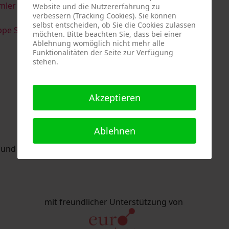
imler & Serge Devadder
und
Rolf Thärichen
Website und die Nutzererfahrung zu
verbessern (Tracking Cookies). Sie können
selbst entscheiden, ob Sie die Cookies zulassen
pe Strack
möchten. Bitte beachten Sie, dass bei einer
Ablehnung womöglich nicht mehr alle
Funktionalitäten der Seite zur Verfügung
stehen.
Akzeptieren
Ablehnen
nd Eric Schaftlein organisiert.
mit freundlicher Unterstützung von