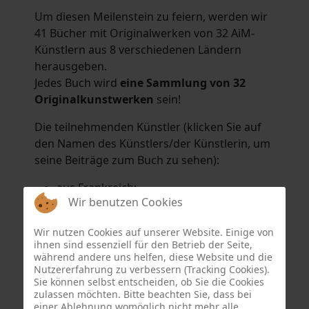
Um diesen Meilenstein zu feiern, werden wir
41 Bücher mit Originalwerken von 32 AiM-
Künstlern aus 8 verschiedenen Ländern
herausgeben.
Jedes Buch wird
eine Sammlung von 32
Originalkunstwerken
sein!
Die teilnehmenden Künstler (klicken Sie auf
den Namen des Künstlers/der Künstlerin, um
seine Beiträge zum Buch zu sehen):
aus Frankreich:
Wir benutzen Cookies
Hélène Argo
,
Didier Bonnot
,
Michel Di
Maggio
,
Joëlle Kuhne
,
Anne Sargeant
und
Wir nutzen Cookies auf unserer Website. Einige von
Eric Schaftlein
.
ihnen sind essenziell für den Betrieb der Seite,
aus den Niederlanden:
während andere uns helfen, diese Website und die
Nutzererfahrung zu verbessern (Tracking Cookies).
Dorrety Brookhuis
,
Natalia Dik
,
Elise
Sie können selbst entscheiden, ob Sie die Cookies
Eekhout
und
Henny Schaapman
zulassen möchten. Bitte beachten Sie, dass bei
aus Deutschland:
einer Ablehnung womöglich nicht mehr alle