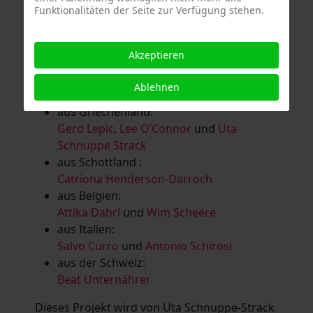
Funktionalitäten der Seite zur Verfügung stehen.
Salomé Herbst
,
Andrea Jungnitsch
,
Bernhard Kölbl
,
Marcel Krüßmann
,
Inga
Lanzl
,
Heidrun MalComes
,
Christa Mayer-
Akzeptieren
Brandl
,
Guntram Prochaska
,
Steve
Schaub
,
Vera Schaub,
Birgit Schweimler &
Ablehnen
Serge Devadder
und
Rolf Thärichen
aus Griechenland:
Gerd Lepic
,
Lee O’Connor
und
Uta
Schnuppe Strack
aus Schottland :
Catriona Henderson-Darroch
aus Belgien:
Attika Dahri
und
Wim Scheere
aus Italien:
Salvo Curro
und
Antonio Schirosi
aus der Schweiz:
Beat Unternährer
Dieses Projekt wird von Uta Schnuppe-Strack