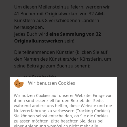
Um diesen Meilenstein zu feiern, werden wir
41 Bücher mit Originalwerken von 32 AiM-
Künstlern aus 8 verschiedenen Ländern
herausgeben.
Jedes Buch wird
eine Sammlung von 32
Originalkunstwerken
sein!
Die teilnehmenden Künstler (klicken Sie auf
den Namen des Künstlers/der Künstlerin, um
seine Beiträge zum Buch zu sehen):
aus Frankreich:
Wir benutzen Cookies
Hélène Argo
,
Didier Bonnot
,
Michel Di
Maggio
,
Joëlle Kuhne
,
Anne Sargeant
und
Wir nutzen Cookies auf unserer Website. Einige von
Eric Schaftlein
.
ihnen sind essenziell für den Betrieb der Seite,
aus den Niederlanden:
während andere uns helfen, diese Website und die
Nutzererfahrung zu verbessern (Tracking Cookies).
Dorrety Brookhuis
,
Natalia Dik
,
Elise
Sie können selbst entscheiden, ob Sie die Cookies
Eekhout
und
Henny Schaapman
zulassen möchten. Bitte beachten Sie, dass bei
aus Deutschland:
einer Ablehnung womöglich nicht mehr alle