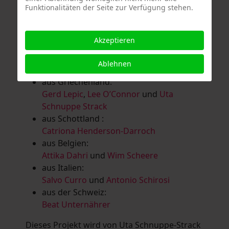
Funktionalitäten der Seite zur Verfügung stehen.
Salomé Herbst
,
Andrea Jungnitsch
,
Bernhard Kölbl
,
Marcel Krüßmann
,
Inga
Lanzl
,
Heidrun MalComes
,
Christa Mayer-
Akzeptieren
Brandl
,
Guntram Prochaska
,
Steve
Schaub
,
Vera Schaub,
Birgit Schweimler &
Ablehnen
Serge Devadder
und
Rolf Thärichen
aus Griechenland:
Gerd Lepic
,
Lee O’Connor
und
Uta
Schnuppe Strack
aus Schottland :
Catriona Henderson-Darroch
aus Belgien:
Attika Dahri
und
Wim Scheere
aus Italien:
Salvo Curro
und
Antonio Schirosi
aus der Schweiz:
Beat Unternährer
Dieses Projekt wird von Uta Schnuppe-Strack