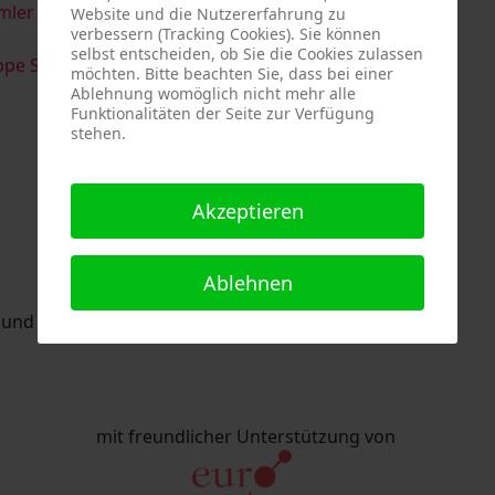
imler & Serge Devadder
und
Rolf Thärichen
Website und die Nutzererfahrung zu
verbessern (Tracking Cookies). Sie können
selbst entscheiden, ob Sie die Cookies zulassen
pe Strack
möchten. Bitte beachten Sie, dass bei einer
Ablehnung womöglich nicht mehr alle
Funktionalitäten der Seite zur Verfügung
stehen.
Akzeptieren
Ablehnen
nd Eric Schaftlein organisiert.
mit freundlicher Unterstützung von