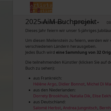
2025 AiM-Buchprojekt
WER WIR SIND
DIE PROJEKTE
DI
Dieses Jahr feiern wir unser 5-jähriges Jubilä
Um diesen Meilenstein zu feiern, werden wir
verschiedenen Ländern herausgeben.
Jedes Buch wird
eine Sammlung von 32 Ori
Die teilnehmenden Künstler (klicken Sie auf 
Buch zu sehen):
aus Frankreich:
Hélène Argo
,
Didier Bonnot
,
Michel Di M
aus den Niederlanden:
Dorrety Brookhuis
,
Natalia Dik
,
Elise Eek
aus Deutschland:
Salomé Herbst
,
Andrea Jungnitsch
,
Bernh