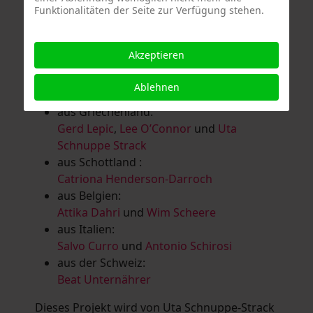
Funktionalitäten der Seite zur Verfügung stehen.
Salomé Herbst
,
Andrea Jungnitsch
,
Bernhard Kölbl
,
Marcel Krüßmann
,
Inga
Lanzl
,
Heidrun MalComes
,
Christa Mayer-
Akzeptieren
Brandl
,
Guntram Prochaska
,
Steve
Schaub
,
Vera Schaub,
Birgit Schweimler &
Ablehnen
Serge Devadder
und
Rolf Thärichen
aus Griechenland:
Gerd Lepic
,
Lee O’Connor
und
Uta
Schnuppe Strack
aus Schottland :
Catriona Henderson-Darroch
aus Belgien:
Attika Dahri
und
Wim Scheere
aus Italien:
Salvo Curro
und
Antonio Schirosi
aus der Schweiz:
Beat Unternährer
Dieses Projekt wird von Uta Schnuppe-Strack