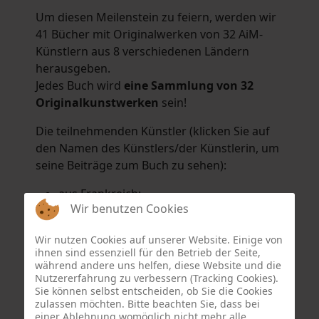
Um diesen Meilenstein zu feiern, werden wir
41 Bücher mit Originalwerken von 32 AiM-
Künstlern aus 8 verschiedenen Ländern
herausgeben.
Jedes Buch wird
eine Sammlung von 32
Originalkunstwerken
sein!
Die teilnehmenden Künstler (klicken Sie auf
den Namen des Künstlers/der Künstlerin, um
seine Beiträge zum Buch zu sehen):
aus Frankreich:
Wir benutzen Cookies
Hélène Argo
,
Didier Bonnot
,
Michel Di
Maggio
,
Joëlle Kuhne
,
Anne Sargeant
und
Wir nutzen Cookies auf unserer Website. Einige von
Eric Schaftlein
.
ihnen sind essenziell für den Betrieb der Seite,
aus den Niederlanden:
während andere uns helfen, diese Website und die
Nutzererfahrung zu verbessern (Tracking Cookies).
Dorrety Brookhuis
,
Natalia Dik
,
Elise
Sie können selbst entscheiden, ob Sie die Cookies
Eekhout
und
Henny Schaapman
zulassen möchten. Bitte beachten Sie, dass bei
aus Deutschland:
einer Ablehnung womöglich nicht mehr alle