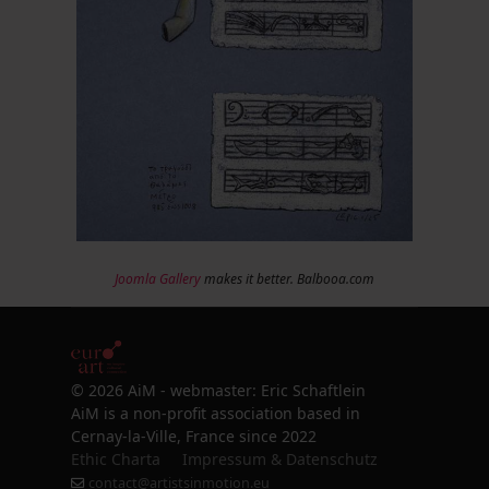
Joomla Gallery
makes it better. Balbooa.com
© 2026 AiM - webmaster: Eric Schaftlein
AiM is a non-profit association based in
Cernay-la-Ville, France since 2022
Ethic Charta
Impressum & Datenschutz
contact@artistsinmotion.eu