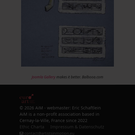
Joomla Gallery
makes it better. Balbooa.com
© 2026 AiM - webmaster: Eric Schaftlein
AiM is a non-profit association based in
Cernay-la-Ville, France since 2022
Ethic Charta
Impressum & Datenschutz
contact@artistsinmotion.eu