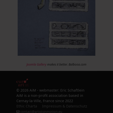
Joomla Gallery
makes it better. Balbooa.com
© 2026 AiM - webmaster: Eric Schaftlein
AiM is a non-profit association based in
Cernay-la-Ville, France since 2022
Ethic Charta
Impressum & Datenschutz
contact@artistsinmotion.eu