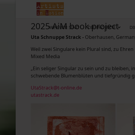
2025 AiM book project
WER WIR SIND
DIE PROJEKTE
DI
Uta Schnuppe Strack -
Oberhausen, Germany
Weil zwei Singulare kein Plural sind, zu Ehre
Mixed Media
„Ein seliger Singular zu sein und zu bleiben,
schwebende Blumenblüten und tiefgründig ge
UtaStrack@t-online.de
utastrack.de