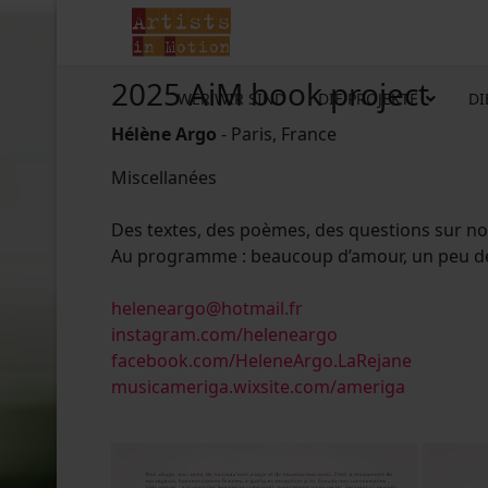
2025 AiM book project
WER WIR SIND
DIE PROJEKTE
DI
Hélène Argo
- Paris, France
Miscellanées
Des textes, des poèmes, des questions sur nos 
Au programme : beaucoup d’amour, un peu de n
heleneargo@hotmail.fr
instagram.com/heleneargo
facebook.com/HeleneArgo.LaRejane
musicameriga.wixsite.com/ameriga