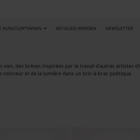
E KUNSTLER*INNEN
MITGLIED WERDEN
NEWSLETTER
vies, des brèves inspirées par le travail d’autres artistes 
oirceur et de la lumière dans un bric-à-brac poétique.