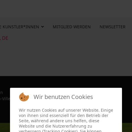
E KUNSTLER*INNEN
MITGLIED WERDEN
NEWSLETTER
, DE
in
Wir benutzen Cookies
-Ville, France since 2022
Wir nutzen Cookies auf unserer Website. Einige
von ihnen sind essenziell für den Betrieb der
Seite, während andere uns helfen, diese
Website und die Nutzererfahrung zu
verbessern (Tracking Cookies). Sie können