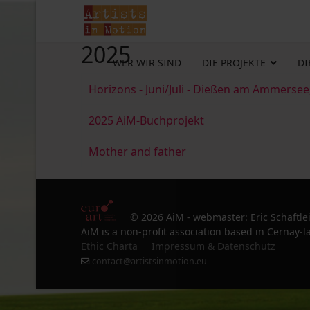
2025
WER WIR SIND
DIE PROJEKTE
DI
Horizons - Juni/Juli - Dießen am Ammersee
2025 AiM-Buchprojekt
Mother and father
© 2026 AiM - webmaster: Eric Schaftle
AiM is a non-profit association based in Cernay-la
Ethic Charta
Impressum & Datenschutz
contact@artistsinmotion.eu