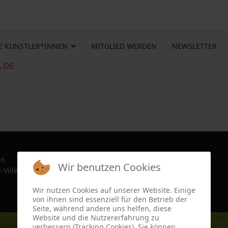
E KUNSTLER*INNEN
MITGLIED WERDEN
NEWSLETTER
, DE
in
Wir benutzen Cookies
-Ville, France since 2022
Wir nutzen Cookies auf unserer Website. Einige
von ihnen sind essenziell für den Betrieb der
Seite, während andere uns helfen, diese
Website und die Nutzererfahrung zu
verbessern (Tracking Cookies). Sie können