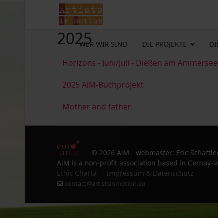
2025
WER WIR SIND
DIE PROJEKTE
DI
Horizons - Juni/Juli - Dießen am Ammersee
2025 AiM-Buchprojekt
Mother and father
© 2026 AiM - webmaster: Eric Schaftle
AiM is a non-profit association based in Cernay-la
Ethic Charta
Impressum & Datenschutz
contact@artistsinmotion.eu