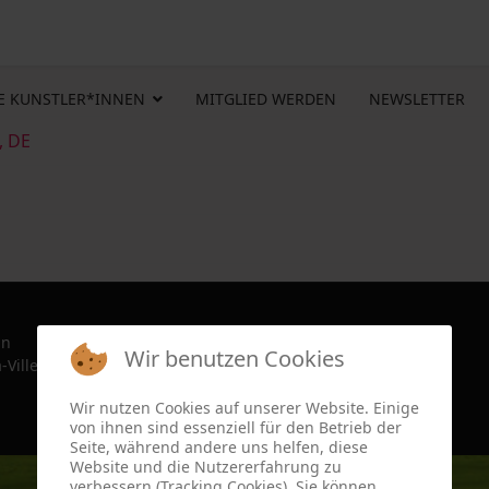
E KUNSTLER*INNEN
MITGLIED WERDEN
NEWSLETTER
, DE
in
Wir benutzen Cookies
-Ville, France since 2022
Wir nutzen Cookies auf unserer Website. Einige
von ihnen sind essenziell für den Betrieb der
Seite, während andere uns helfen, diese
Website und die Nutzererfahrung zu
verbessern (Tracking Cookies). Sie können