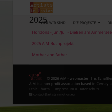
2025
WER WIR SIND
DIE PROJEKTE
DI
Horizons - Juni/Juli - Dießen am Ammersee
2025 AiM-Buchprojekt
Mother and father
© 2026 AiM - webmaster: Eric Schaftle
AiM is a non-profit association based in Cernay-la
Ethic Charta
Impressum & Datenschutz
contact@artistsinmotion.eu