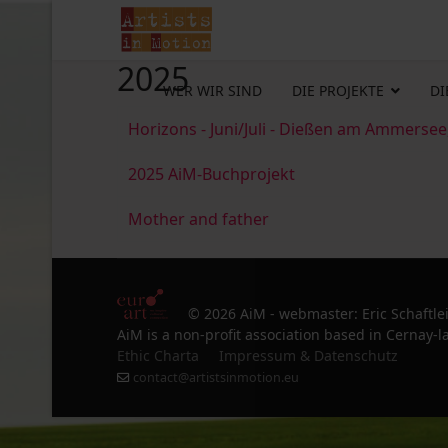
2025
WER WIR SIND
DIE PROJEKTE
DI
Horizons - Juni/Juli - Dießen am Ammersee
2025 AiM-Buchprojekt
Mother and father
© 2026 AiM - webmaster: Eric Schaftle
AiM is a non-profit association based in Cernay-la
Ethic Charta
Impressum & Datenschutz
contact@artistsinmotion.eu