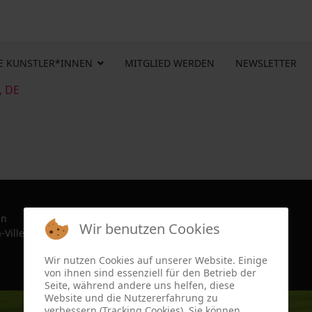
E KUNSTLER*INNEN
MITGLIED WERDEN
NEWSLETTER
, DE
in
Wir benutzen Cookies
-Ville, France since 2022
Wir nutzen Cookies auf unserer Website. Einige
von ihnen sind essenziell für den Betrieb der
Seite, während andere uns helfen, diese
Website und die Nutzererfahrung zu
verbessern (Tracking Cookies). Sie können