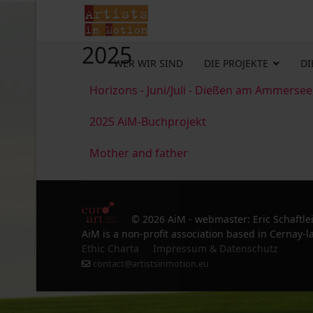
2025
WER WIR SIND
DIE PROJEKTE
DI
Horizons - Juni/Juli - Dießen am Ammersee
2025 AiM-Buchprojekt
Mother and father
© 2026 AiM - webmaster: Eric Schaftle
AiM is a non-profit association based in Cernay-la
Ethic Charta
Impressum & Datenschutz
contact@artistsinmotion.eu