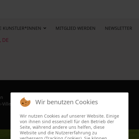
E KUNSTLER*INNEN
MITGLIED WERDEN
NEWSLETTER
, DE
in
Wir benutzen Cookies
-Ville, France since 2022
Wir nutzen Cookies auf unserer Website. Einige
von ihnen sind essenziell für den Betrieb der
Seite, während andere uns helfen, diese
Website und die Nutzererfahrung zu
verbessern (Tracking Cookies). Sie können