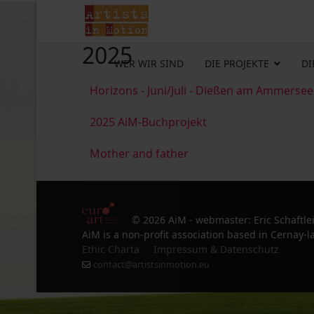
2025
WER WIR SIND
DIE PROJEKTE
DI
Horizons - Juni/Juli - Dießen am Ammersee
2025 AiM-Buchprojekt
Mother and father
© 2026 AiM - webmaster: Eric Schaftle
AiM is a non-profit association based in Cernay-la
Ethic Charta
Impressum & Datenschutz
contact@artistsinmotion.eu