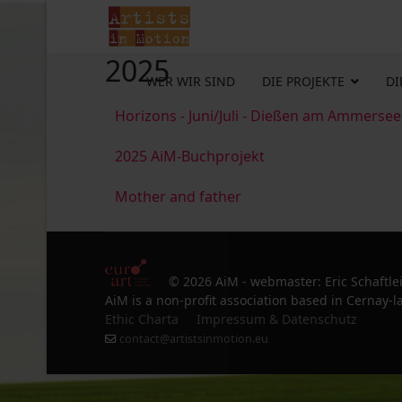
2025
WER WIR SIND
DIE PROJEKTE
DI
Horizons - Juni/Juli - Dießen am Ammersee
2025 AiM-Buchprojekt
Mother and father
© 2026 AiM - webmaster: Eric Schaftle
AiM is a non-profit association based in Cernay-la
Ethic Charta
Impressum & Datenschutz
contact@artistsinmotion.eu