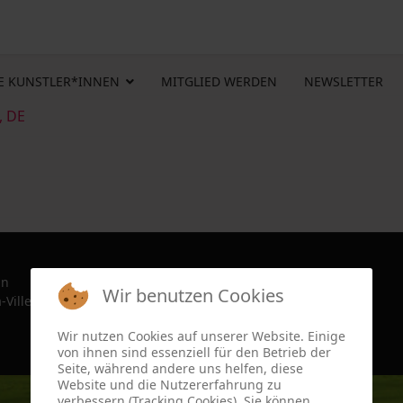
E KUNSTLER*INNEN
MITGLIED WERDEN
NEWSLETTER
, DE
in
Wir benutzen Cookies
-Ville, France since 2022
Wir nutzen Cookies auf unserer Website. Einige
von ihnen sind essenziell für den Betrieb der
Seite, während andere uns helfen, diese
Website und die Nutzererfahrung zu
verbessern (Tracking Cookies). Sie können