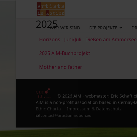
2025
WER WIR SIND
DIE PROJEKTE
DI
Horizons - Juni/Juli - Dießen am Ammersee
2025 AiM-Buchprojekt
Mother and father
© 2026 AiM - webmaster: Eric Schaftle
AiM is a non-profit association based in Cernay-la
Ethic Charta
Impressum & Datenschutz
contact@artistsinmotion.eu