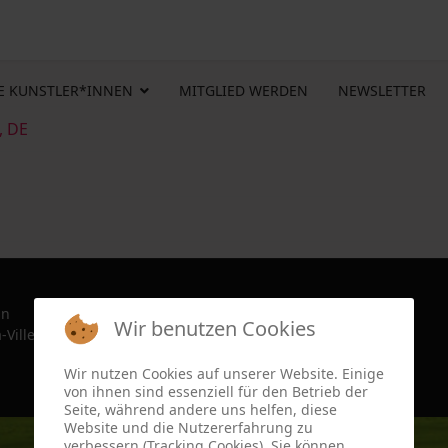
E KUNSTLER*INNEN
MITGLIED WERDEN
NEWSLETTER
, DE
in
Wir benutzen Cookies
-Ville, France since 2022
Wir nutzen Cookies auf unserer Website. Einige
von ihnen sind essenziell für den Betrieb der
Seite, während andere uns helfen, diese
Website und die Nutzererfahrung zu
verbessern (Tracking Cookies). Sie können