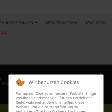
E KUNSTLER*INNEN
MITGLIED WERDEN
NEWSLETTER
, DE
in
Wir benutzen Cookies
-Ville, France since 2022
Wir nutzen Cookies auf unserer Website. Einige
von ihnen sind essenziell für den Betrieb der
Seite, während andere uns helfen, diese
Website und die Nutzererfahrung zu
verbessern (Tracking Cookies). Sie können