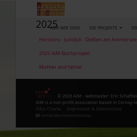
2025
WER WIR SIND
DIE PROJEKTE
DI
Horizons - Juni/Juli - Dießen am Ammersee
2025 AiM-Buchprojekt
Mother and father
© 2026 AiM - webmaster: Eric Schaftle
AiM is a non-profit association based in Cernay-la
Ethic Charta
Impressum & Datenschutz
contact@artistsinmotion.eu