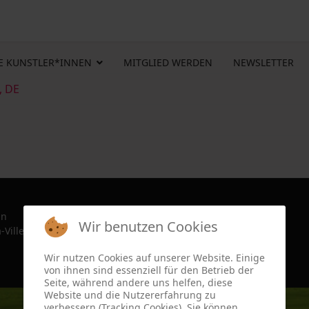
E KUNSTLER*INNEN
MITGLIED WERDEN
NEWSLETTER
, DE
in
Wir benutzen Cookies
-Ville, France since 2022
Wir nutzen Cookies auf unserer Website. Einige
von ihnen sind essenziell für den Betrieb der
Seite, während andere uns helfen, diese
Website und die Nutzererfahrung zu
verbessern (Tracking Cookies). Sie können