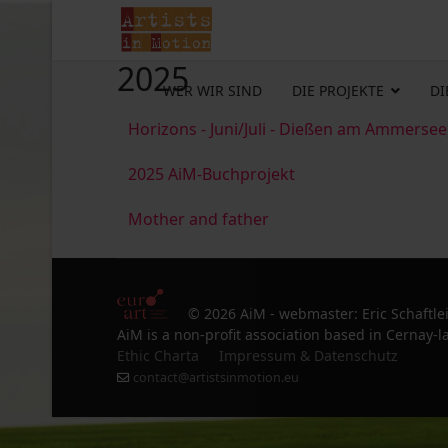
2025
WER WIR SIND
DIE PROJEKTE
DI
Horizons - Juni/Juli - Dießen am Ammersee
2025 AiM-Buchprojekt
Mother and father
© 2026 AiM - webmaster: Eric Schaftle
AiM is a non-profit association based in Cernay-la
Ethic Charta
Impressum & Datenschutz
contact@artistsinmotion.eu