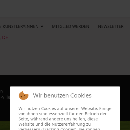
E KUNSTLER*INNEN
MITGLIED WERDEN
NEWSLETTER
, DE
in
Wir benutzen Cookies
-Ville, France since 2022
Wir nutzen Cookies auf unserer Website. Einige
von ihnen sind essenziell für den Betrieb der
Seite, während andere uns helfen, diese
Website und die Nutzererfahrung zu
verbessern (Tracking Cookies). Sie können