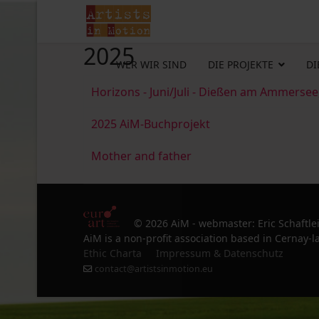
2025
WER WIR SIND
DIE PROJEKTE
DI
Horizons - Juni/Juli - Dießen am Ammersee
2025 AiM-Buchprojekt
Mother and father
© 2026 AiM - webmaster: Eric Schaftle
AiM is a non-profit association based in Cernay-la
Ethic Charta
Impressum & Datenschutz
contact@artistsinmotion.eu