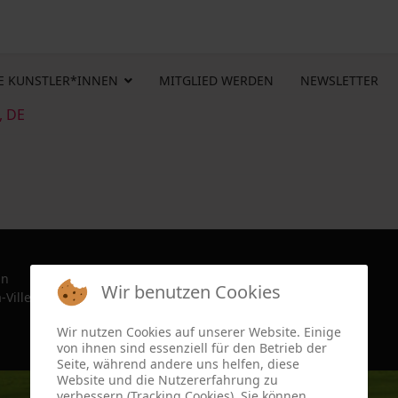
E KUNSTLER*INNEN
MITGLIED WERDEN
NEWSLETTER
, DE
in
Wir benutzen Cookies
-Ville, France since 2022
Wir nutzen Cookies auf unserer Website. Einige
von ihnen sind essenziell für den Betrieb der
Seite, während andere uns helfen, diese
Website und die Nutzererfahrung zu
verbessern (Tracking Cookies). Sie können