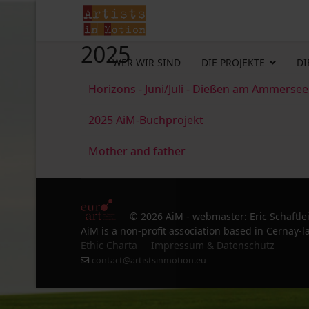
2025
WER WIR SIND
DIE PROJEKTE
DI
Horizons - Juni/Juli - Dießen am Ammersee
2025 AiM-Buchprojekt
Mother and father
© 2026 AiM - webmaster: Eric Schaftle
AiM is a non-profit association based in Cernay-la
Ethic Charta
Impressum & Datenschutz
contact@artistsinmotion.eu