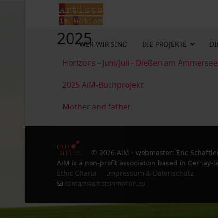
2025
WER WIR SIND
DIE PROJEKTE
DI
Horizons - Juni/Juli - Dießen am Ammersee
2025 AiM-Buchprojekt
Mother and father
© 2026 AiM - webmaster: Eric Schaftle
AiM is a non-profit association based in Cernay-la
Ethic Charta
Impressum & Datenschutz
contact@artistsinmotion.eu