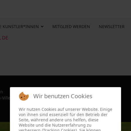
E KUNSTLER*INNEN
MITGLIED WERDEN
NEWSLETTER
, DE
in
Wir benutzen Cookies
-Ville, France since 2022
Wir nutzen Cookies auf unserer Website. Einige
von ihnen sind essenziell für den Betrieb der
Seite, während andere uns helfen, diese
Website und die Nutzererfahrung zu
verbessern (Tracking Cookies). Sie können