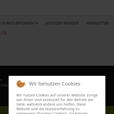
E KUNSTLER*INNEN
MITGLIED WERDEN
NEWSLETTER
, DE
in
Wir benutzen Cookies
-Ville, France since 2022
Wir nutzen Cookies auf unserer Website. Einige
von ihnen sind essenziell für den Betrieb der
Seite, während andere uns helfen, diese
Website und die Nutzererfahrung zu
verbessern (Tracking Cookies). Sie können