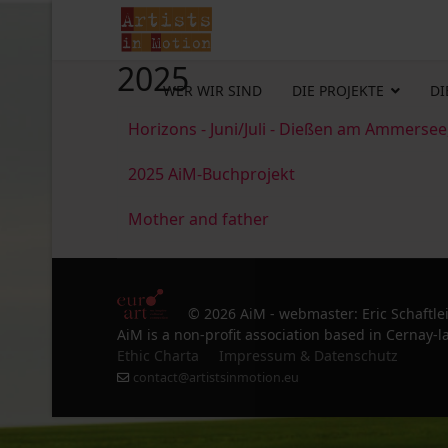
2025
WER WIR SIND
DIE PROJEKTE
DI
Horizons - Juni/Juli - Dießen am Ammersee
2025 AiM-Buchprojekt
Mother and father
© 2026 AiM - webmaster: Eric Schaftle
AiM is a non-profit association based in Cernay-la
Ethic Charta
Impressum & Datenschutz
contact@artistsinmotion.eu