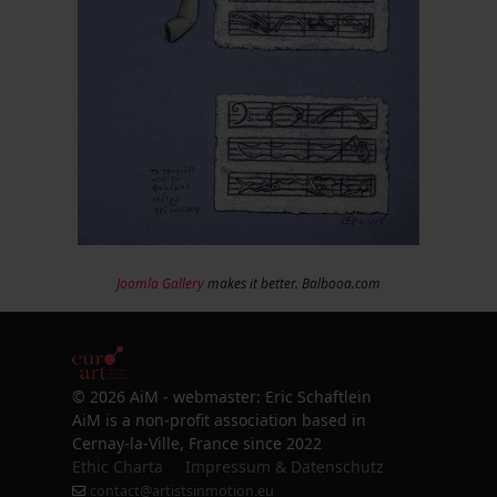
Joomla Gallery
makes it better. Balbooa.com
© 2026 AiM - webmaster: Eric Schaftlein
AiM is a non-profit association based in
Cernay-la-Ville, France since 2022
Ethic Charta
Impressum & Datenschutz
contact@artistsinmotion.eu