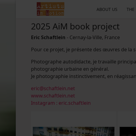
ABOUT US
THE
2025 AiM book project
Eric Schaftlein
- Cernay-la-Ville, France
Pour ce projet, je présente des œuvres de la sé
Photographe autodidacte, je travaille principa
photographie urbaine en général.
Je photographie instinctivement, en réagissant 
eric@schaftlein.net
www.schaftlein.net
Instagram : eric.schaftlein