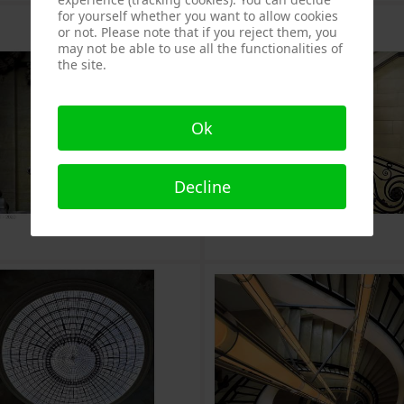
for yourself whether you want to allow cookies
or not. Please note that if you reject them, you
may not be able to use all the functionalities of
the site.
Ok
Decline