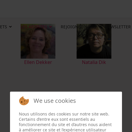
ETS
LES ARTISTES
REJOIGNEZ-NOUS
NEWSLETTER
Ellen Dekker
Natalia Dik
We use cookies
Nous utilisons des cookies sur notre site web.
Certains d’entre eux sont essentiels au
fonctionnement du site et d’autres nous aident
à améliorer ce site et l’expérience utilisateur