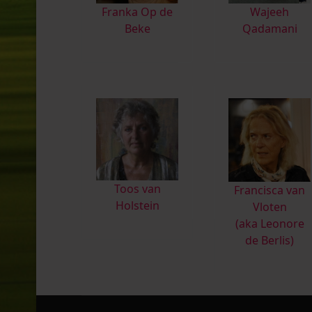
Franka Op de
Wajeeh
Beke
Qadamani
Toos van
Francisca van
Holstein
Vloten
(aka Leonore
de Berlis)