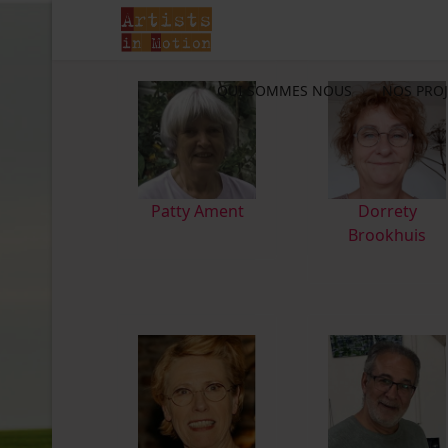
QUI SOMMES NOUS
NOS PROJ
Patty Ament
D
orrety
Brookhuis