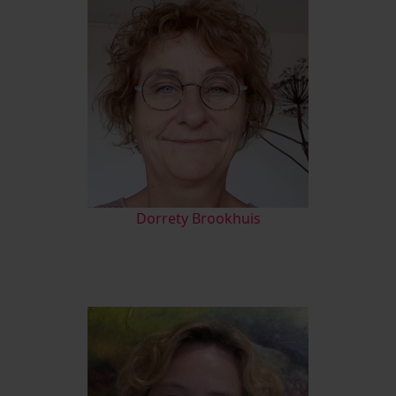
D
orrety Brookhuis