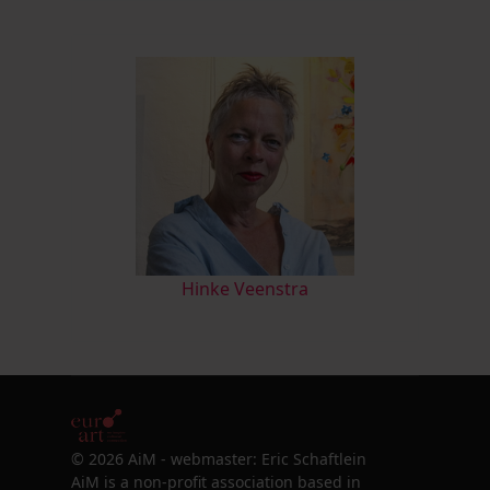
Hinke Veenstra
© 2026 AiM - webmaster: Eric Schaftlein
AiM is a non-profit association based in