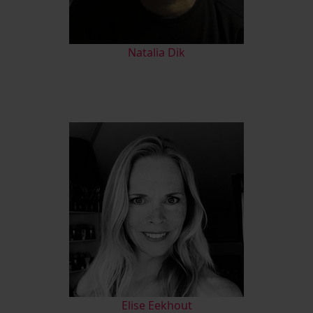
Natalia Dik
Elise Eekhout