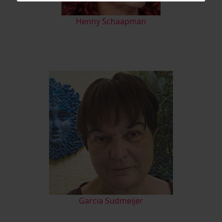
Henny Schaapman
Garcia Sudmeijer