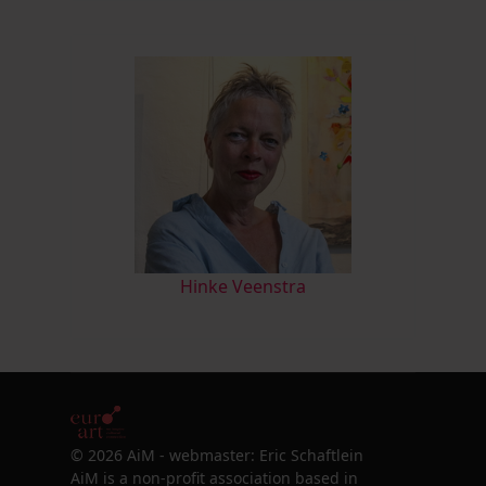
Hinke Veenstra
© 2026 AiM - webmaster: Eric Schaftlein
AiM is a non-profit association based in