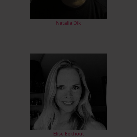
Natalia Dik
Elise Eekhout