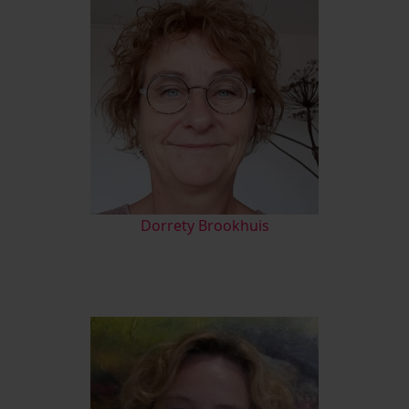
D
orrety Brookhuis