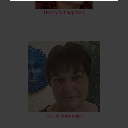
Henny Schaapman
Garcia Sudmeijer