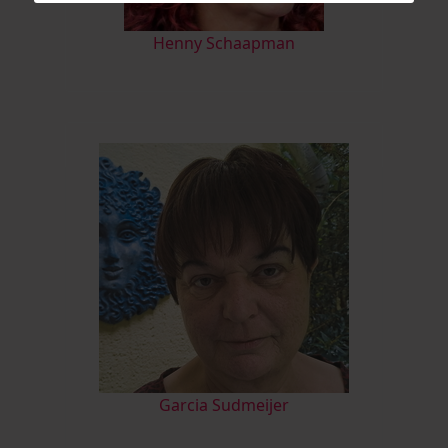
Henny Schaapman
Garcia Sudmeijer