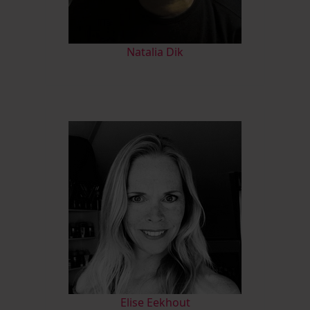
Natalia Dik
Elise Eekhout