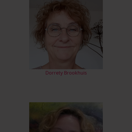
D
orrety Brookhuis