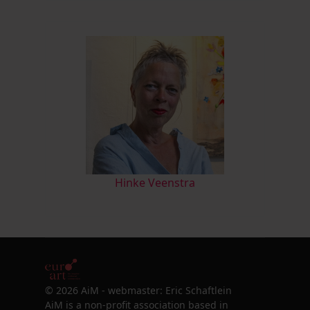
Hinke Veenstra
© 2026 AiM - webmaster: Eric Schaftlein
AiM is a non-profit association based in