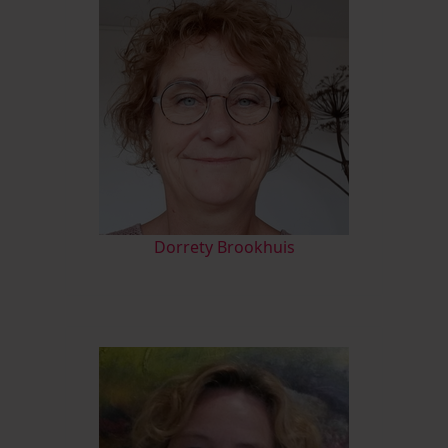
D
orrety Brookhuis