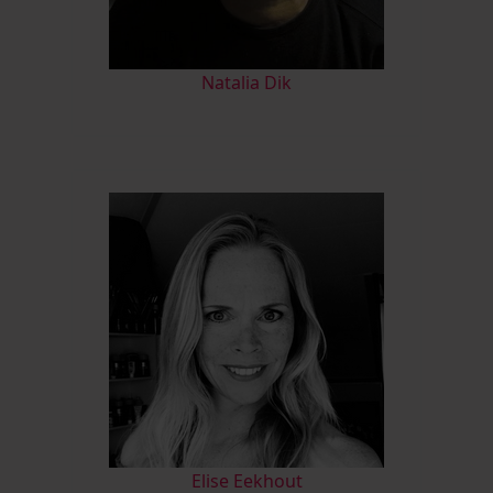
Natalia Dik
Elise Eekhout