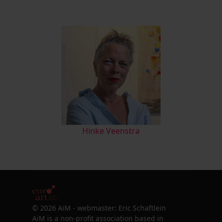
Hinke Veenstra
© 2026 AiM - webmaster: Eric Schaftlein
AiM is a non-profit association based in