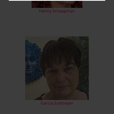
Henny Schaapman
Garcia Sudmeijer