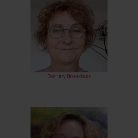
D
orrety Brookhuis