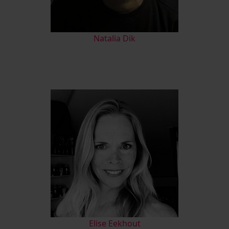
Natalia Dik
Elise Eekhout