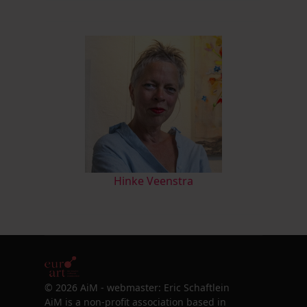
Hinke Veenstra
© 2026 AiM - webmaster: Eric Schaftlein
AiM is a non-profit association based in