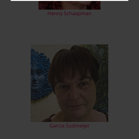
Henny Schaapman
Garcia Sudmeijer