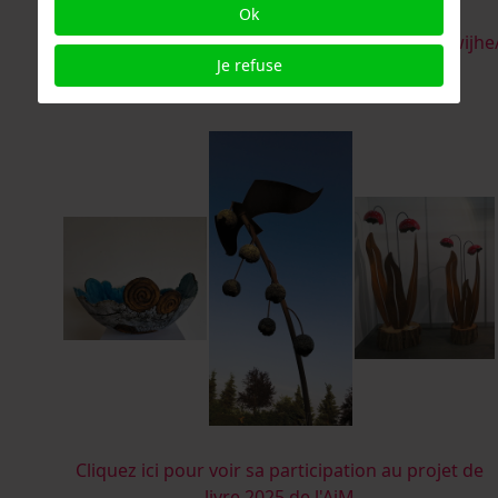
Ok
78520b1b/
https://www.instagram.com/hennyschaapmanwijhe
Je refuse
henny@deverbeeldingwijhe.nl
Cliquez ici pour voir sa participation au projet de
livre 2025 de l'AiM