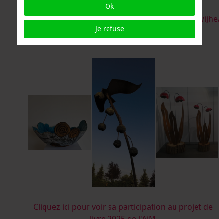
Ok
78520b1b/
https://www.instagram.com/hennyschaapmanwijhe
Je refuse
henny@deverbeeldingwijhe.nl
Cliquez ici pour voir sa participation au projet de
livre 2025 de l'AiM